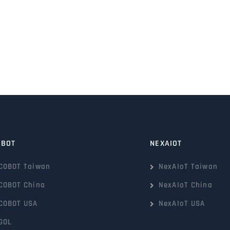
OBOT
NEXAIOT
COBOT Taiwan
NexAIoT Taiwan
COBOT China
NexAIoT China
COBOT USA
NexAIoT USA
GOL