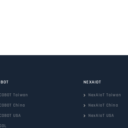
OBOT
NEXAIOT
COBOT Taiwan
NexAIoT Taiwan
COBOT China
NexAIoT China
COBOT USA
NexAIoT USA
GOL