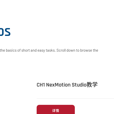
os
he basics of short and easy tasks. Scroll down to browse the
CH1 NexMotion Studio教学
详情