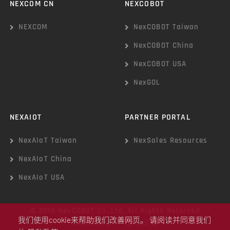
NEXCOM CN
NEXCOBOT
NEXCOM
NexCOBOT Taiwan
NexCOBOT China
NexCOBOT USA
NexGOL
NEXAIOT
PARTNER PORTAL
NexAIoT Taiwan
NexSales Resources
NexAIoT China
NexAIoT USA
© 2019 NexCOBOT Co.,Ltd. All Rights Reserved
我们使用cookie来帮助我们改善网页。 请阅读并同意我们
Cookie政策
|
隐私政策