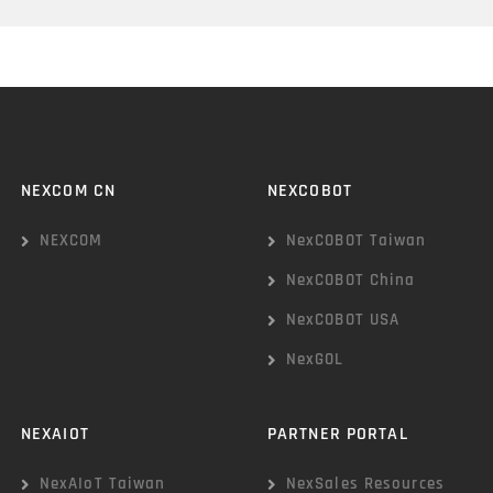
NEXCOM CN
NEXCOBOT
NEXCOM
NexCOBOT Taiwan
NexCOBOT China
NexCOBOT USA
NexGOL
NEXAIOT
PARTNER PORTAL
NexAIoT Taiwan
NexSales Resources